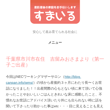
安心して産み育てられる社会に
メニュー
コンテンツへスキップ
千葉県市川市在住 吉留みおさまより（第一
子ご出産）
今回はNECワーキングマザーサロン（
http://blog.
canpan.info/wms/
）
の頃から産後約３ヶ月にわたり長〜くお世
話になりました！！
出産間際の心もとない頃に来て頂いて心強
かったことやおいしいご
はんときれいな床に感動したこと、
不
慣れなお世話にアドバイス頂いたり外にも出られない時に話を
聞
いて下さったり助かった事はetc・・・
目に見えることも見え