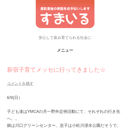
安心して産み育てられる社会に
メニュー
コンテンツへスキップ
新宿子育てメッセに行ってきました☆
コメントを残す
6/9(日）
子ども達はYMCAの月一野外定例活動にて、それぞれの行き先
へ。。
娘は川口グリーンセンター、息子は小松川浸水公園だそうで。