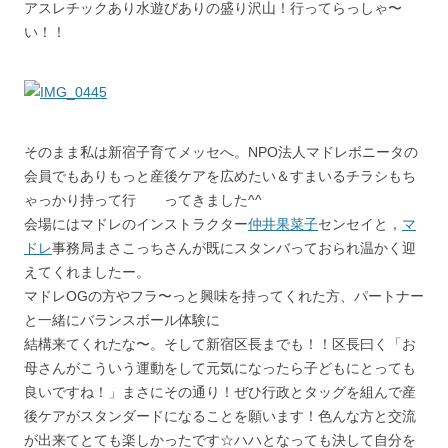
アスレチックあり水遊びありの盛り沢山！行ってらっしゃ〜
い！！
そのまま私は新宿子育てメッセへ。NPO法人マドレボニータの
会員でもありもっと産後ケアを広めたい＆すまいるチラシもち
ゃっかり持って行 ってきました^^
会場にはマドレのインストラクター
仲井果菜子
センセイと，
マ
ドレ
事務局まさこっちさんが既にスタンバっておられ温かく迎
えてくれましたー。
マドレOGの方やフラ〜っと興味を持ってくれた方、パートナー
と一緒にバランスボール体験に
結構来てくれたな〜。そして新宿区長までも！！区長曰く「お
母さんがこういう運動をして元気になったら子どもにとっても
良いですね！」まさにその通り！ぜひ行政とタッグを組んで産
後ケアがスタンダードになることを願います！色んな方と交流
が出来てとても楽しかったです☆ハハとなっても決して自分を