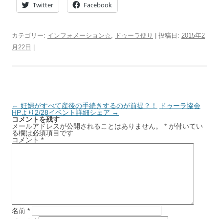
Twitter
Facebook
カテゴリー:
インフォメーション☆
,
ドゥーラ便り
| 投稿日:
2015年2
月22日
|
投稿ナビゲーション
←
妊婦がすべて産後の手続きするのが前提？！
ドゥーラ協会
HPより2/28イベント詳細シェア
→
コメントを残す
メールアドレスが公開されることはありません。
*
が付いてい
る欄は必須項目です
コメント
*
名前
*